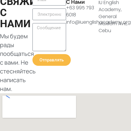
СВЯЖИТЕСЬ
С Нами
IU English
+63 995 793
Academy,
С
6018
General
НАМИ
info@iuenglishacademy.org
Maxilom Ave,
Cebu
Мы будем
рады
пообщаться
Отправлять
с вами. Не
стесняйтесь
написать
нам.